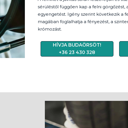
sérüléstől függően kap a felni görgőzést, a
egyengetést. Igény szerint következik a fel
magában foglalhatja a fényezést, a szinter
krómozást.
HÍVJA BUDAÖRSÖT!
+36 23 430 328