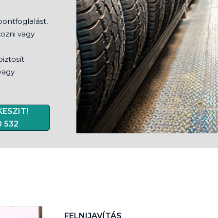
pontfoglalást,
kozni vagy
iztosít
vagy
ESZIT!
0 532
FELNIJAVÍTÁS