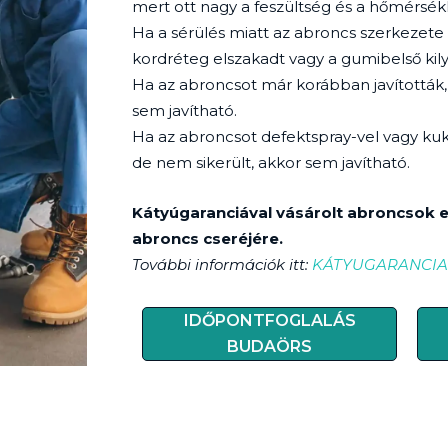
mert ott nagy a feszültség és a hőmérsékl
Ha a sérülés miatt az abroncs szerkezete
kordréteg elszakadt vagy a gumibelső kily
Ha az abroncsot már korábban javították, 
sem javítható.
Ha az abroncsot defektspray-vel vagy kuk
de nem sikerült, akkor sem javítható.
Kátyúgaranciával vásárolt abroncsok e
abroncs cseréjére.
További információk itt:
KÁTYUGARANCIA
IDŐPONTFOGLALÁS
BUDAÖRS