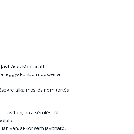
 javítása.
Módjai attól
: a leggyakoribb módszer a
ésekre alkalmas, és nem tartós
javítani, ha a sérülés túl
belőle.
llán van, akkor sem javítható,