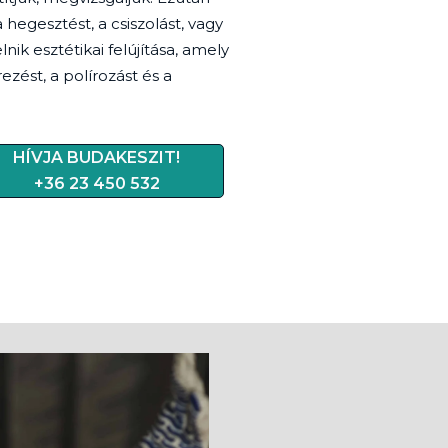
 hegesztést, a csiszolást, vagy
nik esztétikai felújítása, amely
ezést, a polírozást és a
HÍVJA BUDAKESZIT!
+36 23 450 532