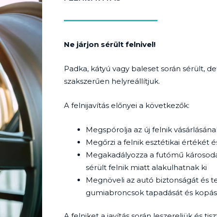
Ne járjon sérült felnivel!
Padka, kátyú vagy baleset során sérült, de
szakszerűen helyreállítjuk.
A felnijavítás előnyei a következők:
Megspórolja az új felnik vásárlásán
Megőrzi a felnik esztétikai értékét
Megakadályozza a futómű károsodás
sérült felnik miatt alakulhatnak ki
Megnöveli az autó biztonságát és tel
gumiabroncsok tapadását és kopás
A felniket a javítás során leszereljük és tis