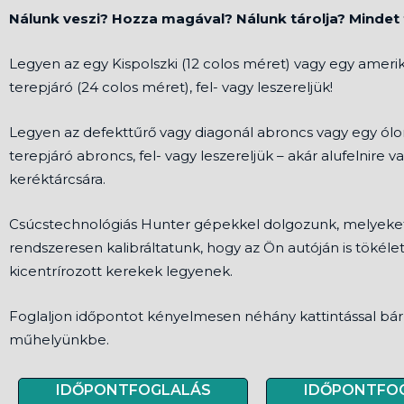
Nálunk veszi? Hozza magával? Nálunk tárolja? Mindet f
Legyen az egy Kispolszki (12 colos méret) vagy egy amerik
terepjáró (24 colos méret), fel- vagy leszereljük!
Legyen az defekttűrő vagy diagonál abroncs vagy egy ó
terepjáró abroncs, fel- vagy leszereljük – akár alufelnire v
keréktárcsára.
Csúcstechnológiás Hunter gépekkel dolgozunk, melyeke
rendszeresen kalibráltatunk, hogy az Ön autóján is tökéle
kicentrírozott kerekek legyenek.
Foglaljon időpontot kényelmesen néhány kattintással bá
műhelyünkbe.
IDŐPONTFOGLALÁS
IDŐPONTFO