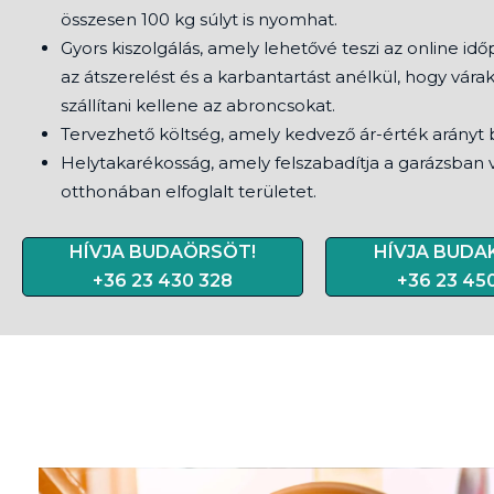
összesen 100 kg súlyt is nyomhat.
Gyors kiszolgálás, amely lehetővé teszi az online idő
az átszerelést és a karbantartást anélkül, hogy vára
szállítani kellene az abroncsokat.
Tervezhető költség, amely kedvező ár-érték arányt b
Helytakarékosság, amely felszabadítja a garázsban 
otthonában elfoglalt területet.
HÍVJA BUDAÖRSÖT!
HÍVJA BUDAK
+36 23 430 328
+36 23 45