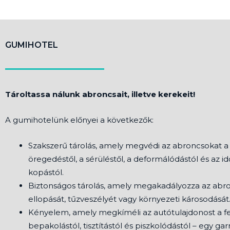
GUMIHOTEL
Tároltassa nálunk abroncsait, illetve kerekeit!
A gumihotelünk előnyei a következők:
Szakszerű tárolás, amely megvédi az abroncsokat a
öregedéstől, a sérüléstől, a deformálódástól és az idő
kopástól.
Biztonságos tárolás, amely megakadályozza az abr
ellopását, tűzveszélyét vagy környezeti károsodását
Kényelem, amely megkíméli az autótulajdonost a fel
bepakolástól, tisztítástól és piszkolódástól – egy gar