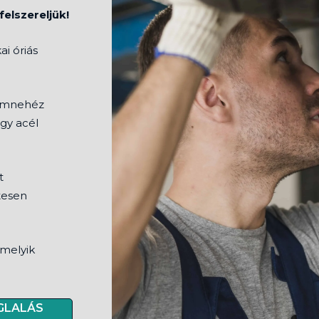
elszereljük!
ai óriás
lomnehéz
agy acél
t
tesen
rmelyik
GLALÁS