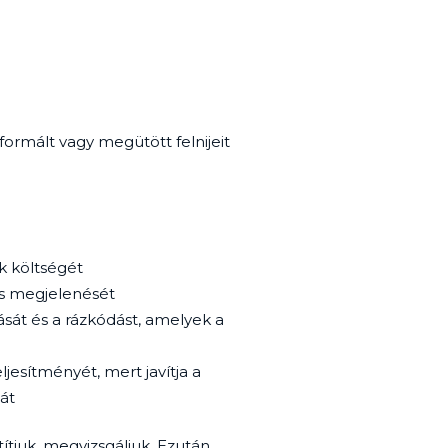
formált vagy megütött felnijeit
ak költségét
 és megjelenését
át és a rázkódást, amelyek a
jesítményét, mert javítja a
át
ztítjuk, megvizsgáljuk. Ezután