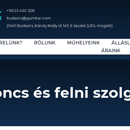
+36 23 430 328
budaors@gumitar.com
2040 Budaörs, Károly Király út 145. E épület (LIDL mögött)
ERELÜNK?
RÓLUNK
MŰHELYEINK
ÁLLÁS
ÁRAINK
cs és felni szol