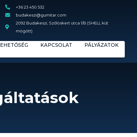
+36 23 450 532
budakeszi@gumitar.com
2092 Budakeszi, Szőlöskert utca 1/B (SHELL kút
mögött)
LEHETŐSÉG
KAPCSOLAT
PÁLYÁZATOK
gáltatások