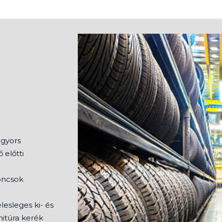
 gyors
 előtti
oncsok
.
esleges ki- és
nitúra kerék