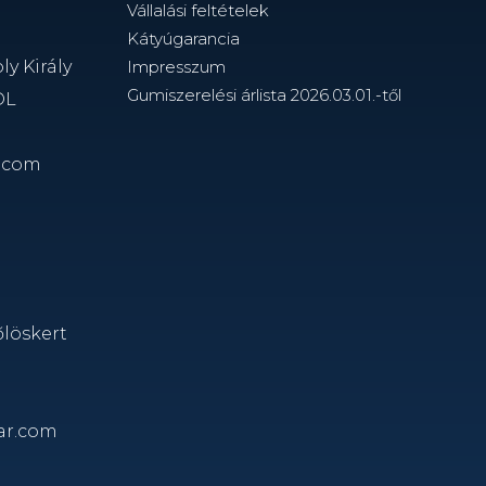
Vállalási feltételek
Kátyúgarancia
y Király
Impresszum
Gumiszerelési árlista 2026.03.01.-től
DL
.com
őlöskert
t
ar.com