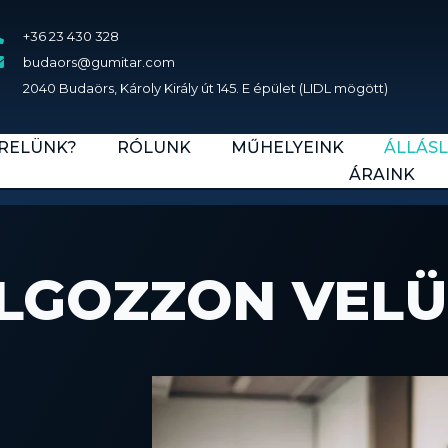
+36 23 430 328
budaors@gumitar.com
2040 Budaörs, Károly Király út 145. E épület (LIDL mögött)
ERELÜNK?
RÓLUNK
MŰHELYEINK
ÁLLÁS
ÁRAINK
LGOZZON VELÜ