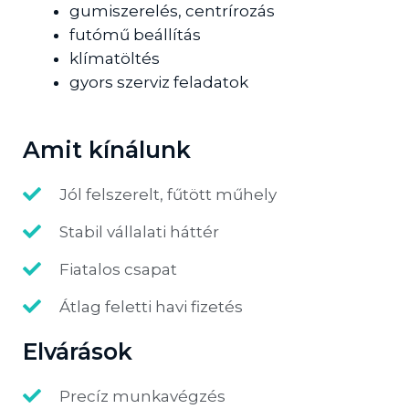
gumiszerelés, centrírozás
futómű beállítás
klímatöltés
gyors szerviz feladatok
Amit kínálunk
Jól felszerelt, fűtött műhely
Stabil vállalati háttér
Fiatalos csapat
Átlag feletti havi fizetés
Elvárások
Precíz munkavégzés