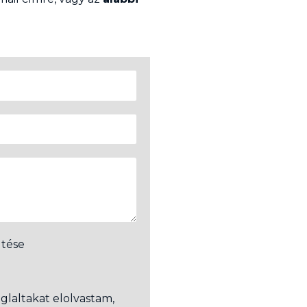
ltése
glaltakat elolvastam,