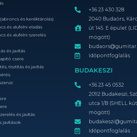
ás
+36 23 430 328
2040 Budaörs, Károl
(abroncs és keréktárolás)
s és alufelni eladás
út 145. E épület (LI
s és alufelni szerelés
mögött)
budaors@gumitar
ás és javítás
Időpontfoglalás
lapító csere
tés, tisztítás és javítás
BUDAKESZI
mérés
zerviz
+36 23 45 0532
2092 Budakeszi, Sz
ere
utca 1/B (SHELL kú
sere
mögött)
erelés és javítás
budakeszi@gumit
 javítások
Időpontfoglalás