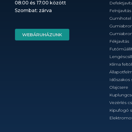
08:00 és 17:00 között
Defektjavít
Szombat: zárva
Felnijavítás
Gumihotel 
Gumiabronc
Gumiabronc
WEBÁRUHÁZUNK
Fékjavítás
Futóműállít
Lengéscsil
Klíma feltöl
Állapotfel
Időszakos s
Olajcsere
Kuplungcs
Vezérlés c
Kipufogó sz
Elektromos