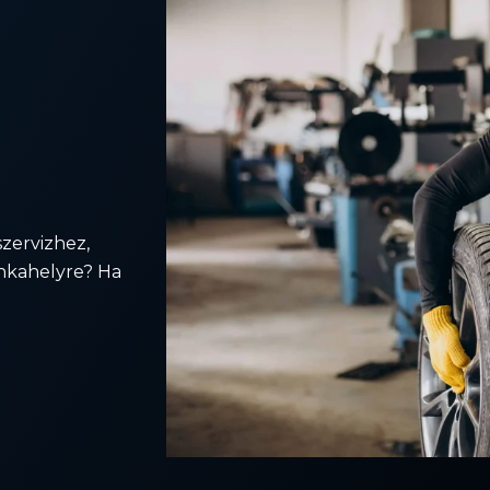
zervizhez,
unkahelyre? Ha