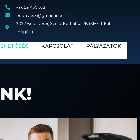
+36 23 450 532
budakeszi@gumitar.com
2092 Budakeszi, Szőlöskert utca 1/B (SHELL kút
mögött)
LEHETŐSÉG
KAPCSOLAT
PÁLYÁZATOK
NK!