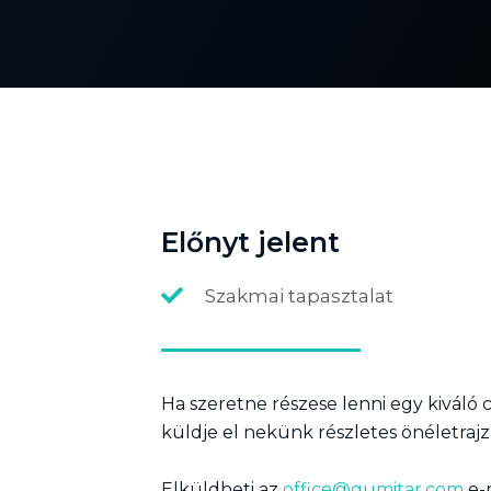
Előnyt jelent
Szakmai tapasztalat
Ha szeretne részese lenni egy kiváló 
küldje el nekünk részletes önéletrajzá
Elküldheti az
office@gumitar.com
e-m