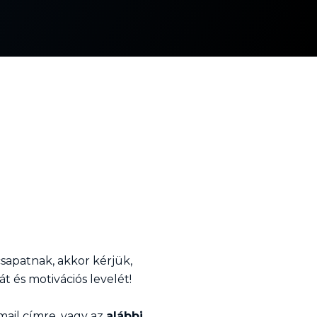
csapatnak, akkor kérjük,
t és motivációs levelét!
ail címre, vagy az
alábbi