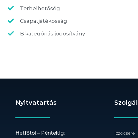
Terhelhetőség
Csapatjátékosság
B kategóriás jogosítvány
Nyitvatartás
Szolgá
Hétfőtől – Péntekig:
Izzócsere