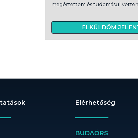
megértettem és tudomásul vette
ELKÜLDÖM JELEN
ltatások
Elérhetőség
BUDAÖRS