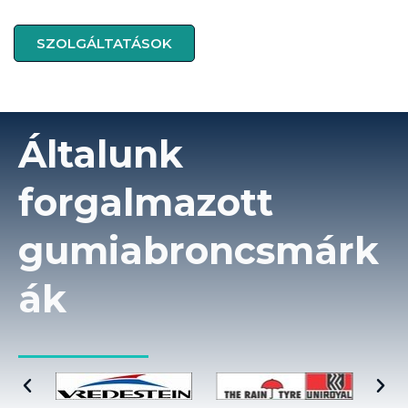
SZOLGÁLTATÁSOK
Általunk
forgalmazott
gumiabroncsmárk
ák