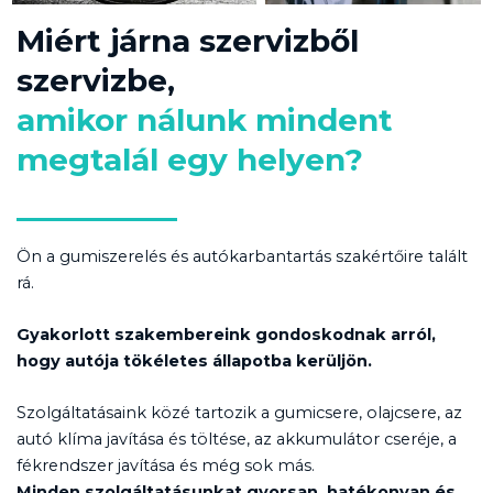
Miért járna szervizből
szervizbe,
amikor nálunk mindent
megtalál egy helyen?
Ön a gumiszerelés és autókarbantartás szakértőire talált
rá.
Gyakorlott szakembereink gondoskodnak arról,
hogy autója tökéletes állapotba kerüljön.
Szolgáltatásaink közé tartozik a gumicsere, olajcsere, az
autó klíma javítása és töltése, az akkumulátor cseréje, a
fékrendszer javítása és még sok más.
Minden szolgáltatásunkat gyorsan, hatékonyan és