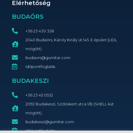
Elérhetőség
BUDAÖRS
+36 23 430 328
2040 Budaörs, Károly Király út 145. E épület (LIDL
mögött)
budaors@gumitar.com
Időpontfoglalás
BUDAKESZI
+36 23 45 0532
2092 Budakeszi, Szőlöskert utca 1/B (SHELL kút
mögött)
budakeszi@gumitar.com
Időpontfoglalás