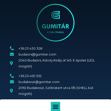
Skip
to
content
+36 23 430 328
budaors@gumitar.com
2040 Budaörs, Károly Király út 145. E épület (LIDL
mögött)
+36 23 450 532
budakeszi@gumitar.com
2092 Budakeszi, Szőlöskert utca 1/B (SHELL kút
mögött)
Menü