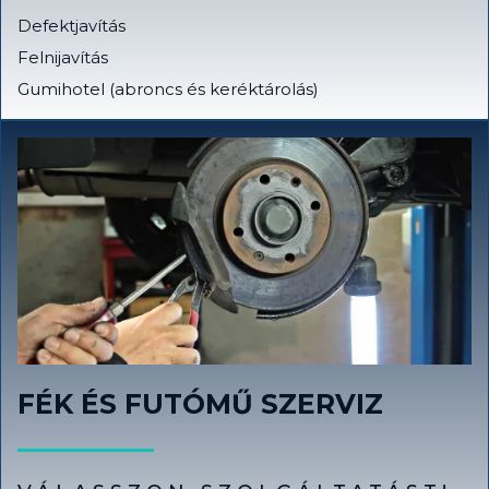
Defektjavítás
Felnijavítás
Gumihotel (abroncs és keréktárolás)
FÉK ÉS FUTÓMŰ SZERVIZ