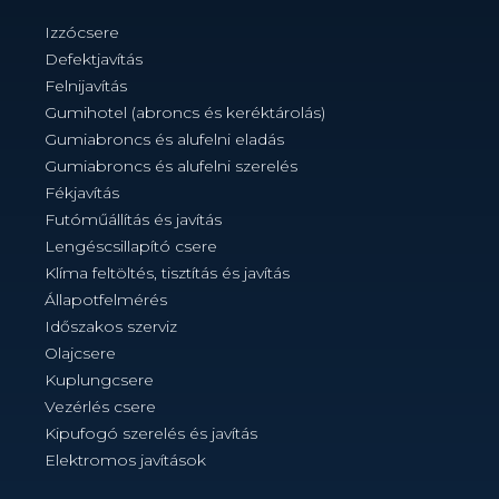
Izzócsere
Defektjavítás
Felnijavítás
Gumihotel (abroncs és keréktárolás)
Gumiabroncs és alufelni eladás
Gumiabroncs és alufelni szerelés
Fékjavítás
Futóműállítás és javítás
Lengéscsillapító csere
Klíma feltöltés, tisztítás és javítás
Állapotfelmérés
Időszakos szerviz
Olajcsere
Kuplungcsere
Vezérlés csere
Kipufogó szerelés és javítás
Elektromos javítások